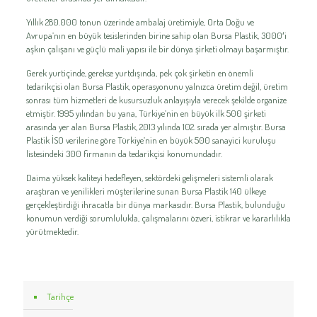
Yıllık 280.000 tonun üzerinde ambalaj üretimiyle, Orta Doğu ve
Avrupa’nın en büyük tesislerinden birine sahip olan Bursa Plastik, 3000′i
aşkın çalışanı ve güçlü mali yapısı ile bir dünya şirketi olmayı başarmıştır.
Gerek yurtiçinde, gerekse yurtdışında, pek çok şirketin en önemli
tedarikçisi olan Bursa Plastik, operasyonunu yalnızca üretim değil, üretim
sonrası tüm hizmetleri de kusursuzluk anlayışıyla verecek şekilde organize
etmiştir. 1995 yılından bu yana, Türkiye’nin en büyük ilk 500 şirketi
arasında yer alan Bursa Plastik, 2013 yılında 102. sırada yer almıştır. Bursa
Plastik İSO verilerine göre Türkiye’nin en büyük 500 sanayici kuruluşu
listesindeki 300 firmanın da tedarikçisi konumundadır.
Daima yüksek kaliteyi hedefleyen, sektördeki gelişmeleri sistemli olarak
araştıran ve yenilikleri müşterilerine sunan Bursa Plastik 140 ülkeye
gerçekleştirdiği ihracatla bir dünya markasıdır. Bursa Plastik, bulunduğu
konumun verdiği sorumlulukla, çalışmalarını özveri, istikrar ve kararlılıkla
yürütmektedir.
Tarihçe