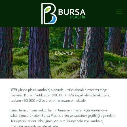
Ekibimiz
1979 yılında plastik ambalaj alanında üretici olarak hizmet vermeye
başlayan Bursa Plastik, şuan 300.000 m2′si kapalı alan olmak üzere,
toplam 400.000 m2′de üretimine devam etmektedir.
Sınai, tarım, hizmet sektörlerinin tamamının tedarikçisi konumuyla
sektöre öncülük eden Bursa Plastik, ürün yelpazesinin çeşitliliği açısından,
Türkiye’deki sektör liderliğinin yanı sıra, Dünya’daki sayılı ambalaj
üreticiler arasında yer almaktadır.