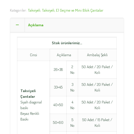
Kategoriler:
Takviyeli
,
Takviyeli, El Geçme ve Mini Blok Çantalar
Açıklama
Stok ürünlerimiz…
Cinsi
Açıklama
Ambalaj Şekli
2
50 Adet / 20 Paket /
26×38
No
Koli
3
50 Adet / 20 Paket /
33×45
No
Koli
Takviyeli
Çantalar
Siyah diagonal
4
50 Adet / 20 Paket /
40×50
baskı
No
Koli
Beyaz Renkli
Baskı
5
50 Adet / 15 Paket /
50×60
No
Koli