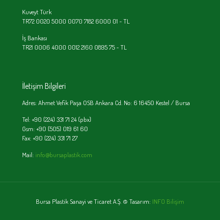
Kuveyt Türk
TR72 0020 5000 0070 7182 6000 01 - TL
İş Bankası
TR21 0006 4000 0012 2160 0895 75 - TL
İletişim Bilgileri
Adres: Ahmet Vefik Paşa OSB Ankara Cd. No: 6 16450 Kestel / Bursa
Tel: +90 (224) 331 71 24 (pbx)
Gsm: +90 (505) 019 61 60
Fax: +90 (224) 331 71 27
Mail:
info@bursaplastik.com
Bursa Plastik Sanayi ve Ticaret A.Ş. © Tasarım:
INFO Bilişim