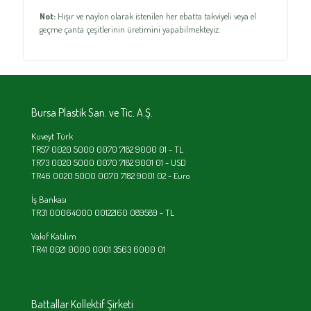
Not:
Hışır ve naylon olarak istenilen her ebatta takviyeli veya el
geçme çanta çeşitlerinin üretimini yapabilmekteyiz.
Bursa Plastik San. ve Tic. A.Ş.
Kuveyt Türk
TR57 0020 5000 0070 7182 9000 01 - TL
TR73 0020 5000 0070 7182 9001 01 - USD
TR46 0020 5000 0070 7182 9001 02 - Euro
İş Bankası
TR31 00064000 00122160 089589 - TL
Vakıf Katılım
TR41 0021 0000 0001 3563 6000 01
Battallar Kollektif Şirketi